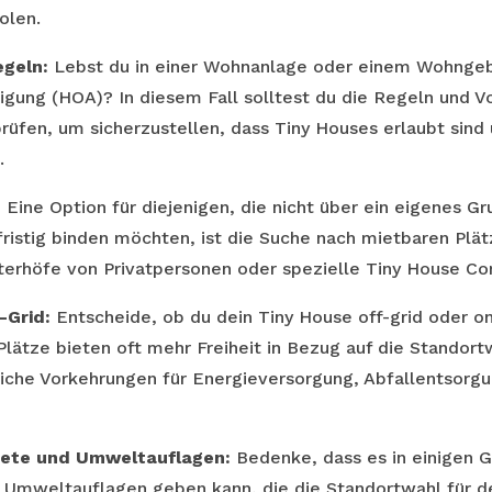
olen.
egeln:
Lebst du in einer Wohnanlage oder einem Wohngebi
igung (HOA)? In diesem Fall solltest du die Regeln und Vo
üfen, um sicherzustellen, dass Tiny Houses erlaubt sind
.
:
Eine Option für diejenigen, die nicht über ein eigenes G
gfristig binden möchten, ist die Suche nach mietbaren Plä
erhöfe von Privatpersonen oder spezielle Tiny House Co
-Grid:
Entscheide, ob du dein Tiny House off-grid oder on
Plätze bieten oft mehr Freiheit in Bezug auf die Standort
liche Vorkehrungen für Energieversorgung, Abfallentsorg
iete und Umweltauflagen:
Bedenke, dass es in einigen 
 Umweltauflagen geben kann, die die Standortwahl für d