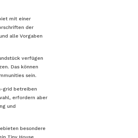
et mit einer
rschriften der
 und alle Vorgaben
rundstück verfügen
tzen. Das können
mmunities sein.
-grid betreiben
wahl, erfordern aber
ung und
Gebieten besondere
ein Tiny House