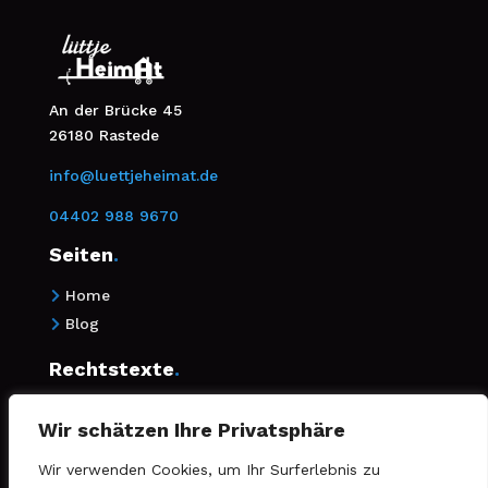
An der Brücke 45
26180 Rastede
info@luettjeheimat.de
04402 988 9670
Seiten
.
Home

Blog

Rechtstexte
.
Impressum

Wir schätzen Ihre Privatsphäre
Datenschutz

Wir verwenden Cookies, um Ihr Surferlebnis zu